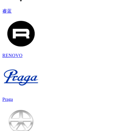
睿蓝
RENOVO
Praga