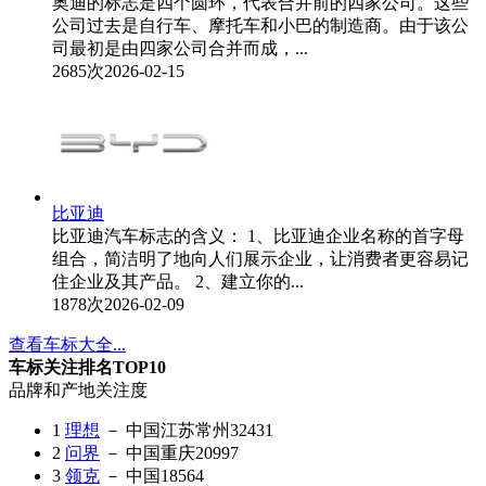
奥迪的标志是四个圆环，代表合并前的四家公司。这些
公司过去是自行车、摩托车和小巴的制造商。由于该公
司最初是由四家公司合并而成，...
2685次
2026-02-15
比亚迪
比亚迪汽车标志的含义： 1、比亚迪企业名称的首字母
组合，简洁明了地向人们展示企业，让消费者更容易记
住企业及其产品。 2、建立你的...
1878次
2026-02-09
查看车标大全...
车标关注排名TOP10
品牌和产地
关注度
1
理想
－ 中国江苏常州
32431
2
问界
－ 中国重庆
20997
3
领克
－ 中国
18564