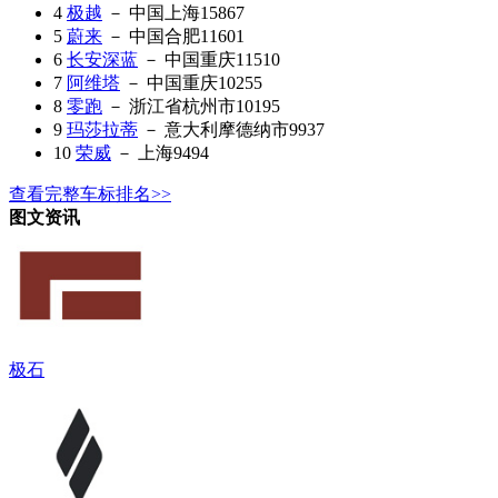
4
极越
－ 中国上海
15867
5
蔚来
－ 中国合肥
11601
6
长安深蓝
－ 中国重庆
11510
7
阿维塔
－ 中国重庆
10255
8
零跑
－ 浙江省杭州市
10195
9
玛莎拉蒂
－ 意大利摩德纳市
9937
10
荣威
－ 上海
9494
查看完整车标排名>>
图文资讯
极石