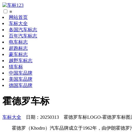
≡
网站首页
车标大全
各国汽车标志
百年汽车标志
电车标志
超跑标志
豪车标志
越野车标志
猜车标
中国车品牌
美国车品牌
德国车品牌
霍德罗车标
车标大全
日期：20250313 霍德罗车标LOGO-霍德罗车标图
霍德罗（Khodro）汽车品牌成立于1962年，由伊朗霍德