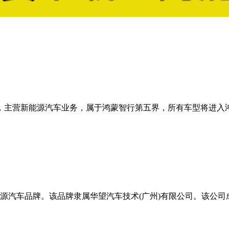
，主营新能源汽车业务，属于鸿蒙智行第五界，所有车型将进入鸿蒙
车品牌。该品牌隶属华望汽车技术(广州)有限公司。该公司成立于20