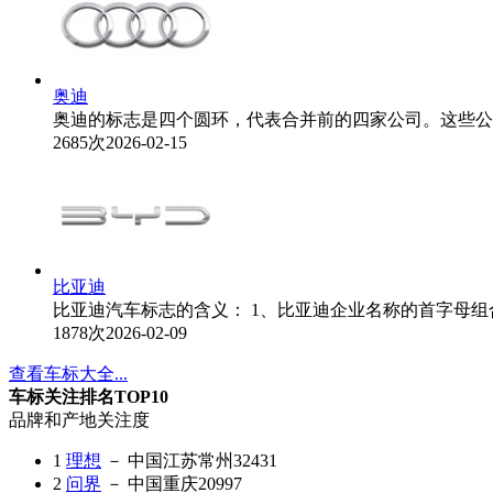
奥迪
奥迪的标志是四个圆环，代表合并前的四家公司。这些公
2685次
2026-02-15
比亚迪
比亚迪汽车标志的含义： 1、比亚迪企业名称的首字母组
1878次
2026-02-09
查看车标大全...
车标关注排名TOP10
品牌和产地
关注度
1
理想
－ 中国江苏常州
32431
2
问界
－ 中国重庆
20997