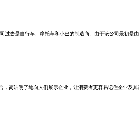
司过去是自行车、摩托车和小巴的制造商。由于该公司最初是由四
合，简洁明了地向人们展示企业，让消费者更容易记住企业及其产品。