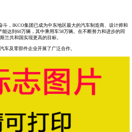
奋斗，IKCO集团已成为中东地区最大的汽车制造商、设计师和
能达到60万辆，其中乘用车58万辆。在不断努力和进步的同
伊斯兰共和国实现更高的目标。
汽车及零部件企业开展了广泛合作。