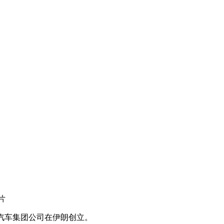
片
罗汽车集团公司在伊朗创立。