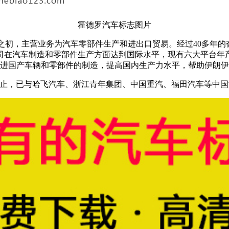
霍德罗汽车标志图片
之初，主营业务为汽车零部件生产和进出口贸易。经过40多年的
在汽车制造和零部件生产方面达到国际水平，现有六大平台年产
改进国产车辆和零部件的制造，提高国内生产力水平，帮助伊朗
止，已与哈飞汽车、浙江青年集团、中国重汽、福田汽车等中国