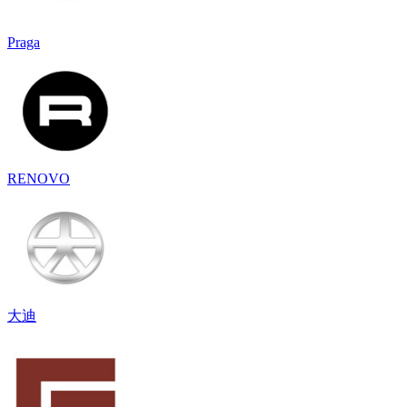
Praga
RENOVO
大迪