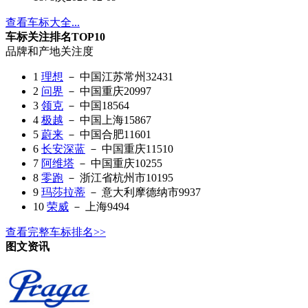
查看车标大全...
车标关注排名TOP10
品牌和产地
关注度
1
理想
－ 中国江苏常州
32431
2
问界
－ 中国重庆
20997
3
领克
－ 中国
18564
4
极越
－ 中国上海
15867
5
蔚来
－ 中国合肥
11601
6
长安深蓝
－ 中国重庆
11510
7
阿维塔
－ 中国重庆
10255
8
零跑
－ 浙江省杭州市
10195
9
玛莎拉蒂
－ 意大利摩德纳市
9937
10
荣威
－ 上海
9494
查看完整车标排名>>
图文资讯