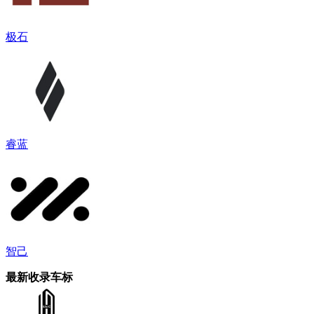
极石
睿蓝
智己
最新收录车标