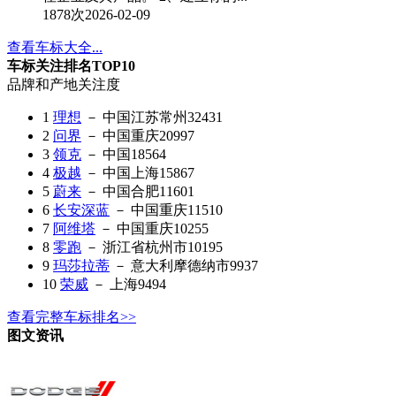
1878次
2026-02-09
查看车标大全...
车标关注排名TOP10
品牌和产地
关注度
1
理想
－ 中国江苏常州
32431
2
问界
－ 中国重庆
20997
3
领克
－ 中国
18564
4
极越
－ 中国上海
15867
5
蔚来
－ 中国合肥
11601
6
长安深蓝
－ 中国重庆
11510
7
阿维塔
－ 中国重庆
10255
8
零跑
－ 浙江省杭州市
10195
9
玛莎拉蒂
－ 意大利摩德纳市
9937
10
荣威
－ 上海
9494
查看完整车标排名>>
图文资讯