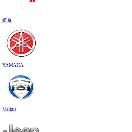
道奇
YAMAHA
Melkus