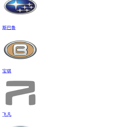
斯巴鲁
宝骐
飞凡