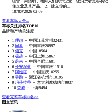
组合，简洁明了地向人们展示企业，让消费者更容易记
住企业及其产品。 2、建立你的...
1878次
2026-02-09
查看车标大全...
车标关注排名TOP10
品牌和产地
关注度
1
理想
－ 中国江苏常州
32431
2
问界
－ 中国重庆
20997
3
领克
－ 中国
18564
4
极越
－ 中国上海
15867
5
蔚来
－ 中国合肥
11601
6
长安深蓝
－ 中国重庆
11510
7
阿维塔
－ 中国重庆
10255
8
零跑
－ 浙江省杭州市
10195
9
玛莎拉蒂
－ 意大利摩德纳市
9937
10
荣威
－ 上海
9494
查看完整车标排名>>
图文资讯