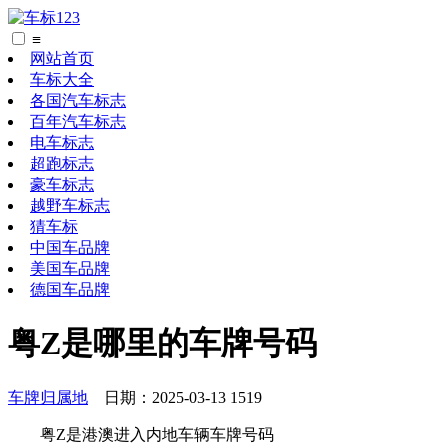
≡
网站首页
车标大全
各国汽车标志
百年汽车标志
电车标志
超跑标志
豪车标志
越野车标志
猜车标
中国车品牌
美国车品牌
德国车品牌
粤Z是哪里的车牌号码
车牌归属地
日期：2025-03-13 1519
粤Z是港澳进入内地车辆车牌号码