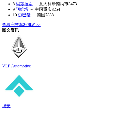
8
玛莎拉蒂
－ 意大利摩德纳市
8473
9
阿维塔
－ 中国重庆
8254
10
迈巴赫
－ 德国
7838
查看完整车标排名>>
图文资讯
VLF Automotive
埃安