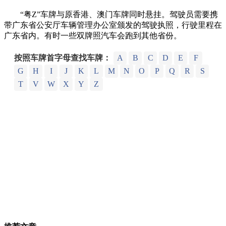
“粤Z”车牌与原香港、澳门车牌同时悬挂。驾驶员需要携
带广东省公安厅车辆管理办公室颁发的驾驶执照，行驶里程在
广东省内。有时一些双牌照汽车会跑到其他省份。
按照车牌首字母查找车牌：
A
B
C
D
E
F
G
H
I
J
K
L
M
N
O
P
Q
R
S
T
V
W
X
Y
Z