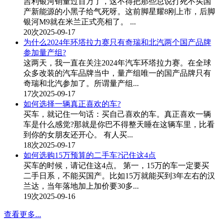
吉利银河销量过百万了，这不得把那些总说打死不买国
产新能源的小黑子给气死呀。这前脚星耀8刚上市，后脚
银河M9就在米兰正式亮相了。 ...
20次
2025-09-17
为什么2024年环塔拉力赛只有奇瑞和北汽两个国产品牌
参加量产组?
这两天，我一直在关注2024年汽车环塔拉力赛。在全球
众多改装的汽车品牌当中，量产组唯一的国产品牌只有
奇瑞和北汽参加了。所谓量产组...
17次
2025-09-17
如何选择一辆真正喜欢的车?
买车，就记住一句话：买自己喜欢的车。真正喜欢一辆
车是什么感觉?那就是你巴不得整天睡在这辆车里，比看
到你的女朋友还开心。 有人买...
18次
2025-09-17
如何选购15万预算的二手车?记住这4点
买车的时候，请记住这4点。 第一，15万的车一定要买
二手日系，不能买国产。比如15万就能买到3年左右的汉
兰达，当年落地加上加价要30多...
19次
2025-09-16
查看更多...