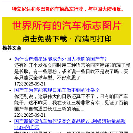
特立尼达和多巴哥的车辆靠左行驶，与中国大陆相反。
推荐文章
为什么奇瑞星途能成为外国人抢购的国产车?
还有谁开个发布会同时用三种语言的同声翻译?咱瑞子就
是长脸。有一些黑粉，或者说一些日吹不是说了吗，买
车只能买全球车型。不好意思了...
17次
2025-09-21
国产车为何能实现日系车做不到的壮举？
你还别说，这事伟大的日系还真干不了，只有咱国产车
能干。这不昨天，我在长江三桥非常有幸，见证了百辆
国产车自驾通过长江三桥的场面...
22次
2025-09-21
国产新能源汽车如何逆袭合资品牌?吉利银河销量暴涨
214%的启示