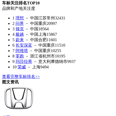
车标关注排名TOP10
品牌和产地
关注度
1
理想
－ 中国江苏常州
32431
2
问界
－ 中国重庆
20997
3
领克
－ 中国
18564
4
极越
－ 中国上海
15867
5
蔚来
－ 中国合肥
11601
6
长安深蓝
－ 中国重庆
11510
7
阿维塔
－ 中国重庆
10255
8
零跑
－ 浙江省杭州市
10195
9
玛莎拉蒂
－ 意大利摩德纳市
9937
10
荣威
－ 上海
9494
查看完整车标排名>>
图文资讯