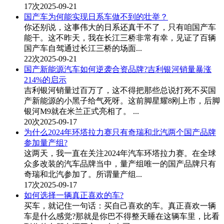
17次
2025-09-21
国产车为何能实现日系车做不到的壮举？
你还别说，这事伟大的日系还真干不了，只有咱国产车
能干。这不昨天，我在长江三桥非常有幸，见证了百辆
国产车自驾通过长江三桥的场面...
22次
2025-09-21
国产新能源汽车如何逆袭合资品牌?吉利银河销量暴涨
214%的启示
吉利银河销量过百万了，这不得把那些总说打死不买国
产新能源的小黑子给气死呀。这前脚星耀8刚上市，后脚
银河M9就在米兰正式亮相了。 ...
20次
2025-09-17
为什么2024年环塔拉力赛只有奇瑞和北汽两个国产品牌
参加量产组?
这两天，我一直在关注2024年汽车环塔拉力赛。在全球
众多改装的汽车品牌当中，量产组唯一的国产品牌只有
奇瑞和北汽参加了。所谓量产组...
17次
2025-09-17
如何选择一辆真正喜欢的车?
买车，就记住一句话：买自己喜欢的车。真正喜欢一辆
车是什么感觉?那就是你巴不得整天睡在这辆车里，比看