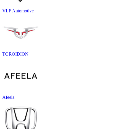
VLF Automotive
TOROIDION
Afeela