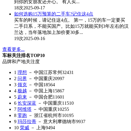
到你的女朋友还开心。 有人买...
18次
2025-09-17
如何选购15万预算的二手车?记住这4点
买车的时候，请记住这4点。 第一，15万的车一定要买
二手日系，不能买国产。比如15万就能买到3年左右的汉
兰达，当年落地加上加价要30多...
19次
2025-09-16
查看更多...
车标关注排名TOP10
品牌和产地
关注度
1
理想
－ 中国江苏常州
32431
2
问界
－ 中国重庆
20997
3
领克
－ 中国
18564
4
极越
－ 中国上海
15867
5
蔚来
－ 中国合肥
11601
6
长安深蓝
－ 中国重庆
11510
7
阿维塔
－ 中国重庆
10255
8
零跑
－ 浙江省杭州市
10195
9
玛莎拉蒂
－ 意大利摩德纳市
9937
10
荣威
－ 上海
9494