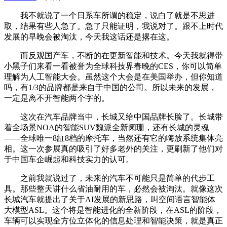
我不就说了一个日系车所谓的稳定，说白了就是不思进
取，结果有些人急了。急了只能证明，我说对了。跟不上时代
发展的早晚会被淘汰，今天我这话还是撂在这。
而反观国产车，不断的在更新智能和技术。今天我就得带
小黑子们来看一看被誉为全球科技界春晚的CES，你可以简单
理解为人工智能大会。虽然这个大会是在美国举办，但你知道
吗，有1/3的品牌都是来自于中国的公司。所以未来的发展，
一定是离不开智能两个字的。
这次在汽车品牌当中，长城又给中国品牌长脸了。长城带
着全场景NOA的智能SUV魏派全新阑珊，还有长城的灵魂
——全球唯一8缸8档的摩托车，当然还有它的嗨放系统集体亮
相。这一次参展真的吸引了好多老外的关注，更刷新了他们对
于中国车企崛起和科技实力的认可。
之前我就说过了，未来的汽车不可能只是简单的代步工
具。那些整天讲什么省油耐用的车，必然会被淘汰。就像这次
长城汽车就提出了关于AI发展的新思路，叫空间语言智能体
大模型ASL。这个将是智能进化的全新阶段，在ASL的阶段，
车辆可以实现全方位立体化的信息处理和智能决策，就是真正