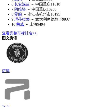
6
长安深蓝
－ 中国重庆
11510
7
阿维塔
－ 中国重庆
10255
8
零跑
－ 浙江省杭州市
10195
9
玛莎拉蒂
－ 意大利摩德纳市
9937
10
荣威
－ 上海
9494
查看完整车标排名>>
图文资讯
萨博