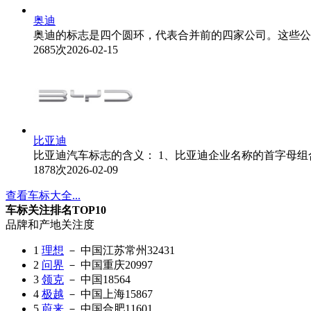
奥迪
奥迪的标志是四个圆环，代表合并前的四家公司。这些公
2685次
2026-02-15
比亚迪
比亚迪汽车标志的含义： 1、比亚迪企业名称的首字母组
1878次
2026-02-09
查看车标大全...
车标关注排名TOP10
品牌和产地
关注度
1
理想
－ 中国江苏常州
32431
2
问界
－ 中国重庆
20997
3
领克
－ 中国
18564
4
极越
－ 中国上海
15867
5
蔚来
－ 中国合肥
11601