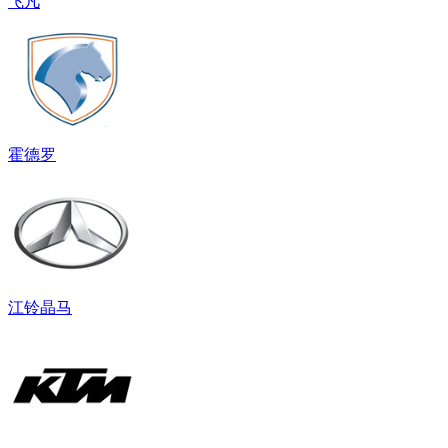
飞凡
霍德罗
江铃晶马