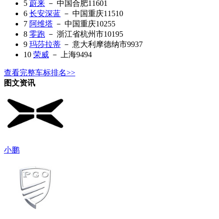
5
蔚来
－ 中国合肥
11601
6
长安深蓝
－ 中国重庆
11510
7
阿维塔
－ 中国重庆
10255
8
零跑
－ 浙江省杭州市
10195
9
玛莎拉蒂
－ 意大利摩德纳市
9937
10
荣威
－ 上海
9494
查看完整车标排名>>
图文资讯
小鹏