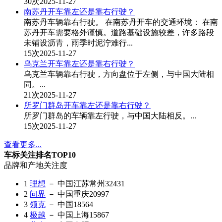
30次
2025-11-27
南苏丹开车靠左还是靠右行驶？
南苏丹车辆靠右行驶。 在南苏丹开车的交通环境： 在南
苏丹开车需要格外谨慎。道路基础设施较差，许多路段
未铺设沥青，雨季时泥泞难行...
15次
2025-11-27
乌克兰开车靠左还是靠右行驶？
乌克兰车辆靠右行驶，方向盘位于左侧，与中国大陆相
同。...
21次
2025-11-27
所罗门群岛开车靠左还是靠右行驶？
所罗门群岛的车辆靠左行驶，与中国大陆相反。...
15次
2025-11-27
查看更多...
车标关注排名TOP10
品牌和产地
关注度
1
理想
－ 中国江苏常州
32431
2
问界
－ 中国重庆
20997
3
领克
－ 中国
18564
4
极越
－ 中国上海
15867